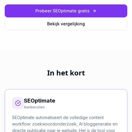
Probeer SEOptimate gratis
Bekijk vergelijking
In het kort
SEOptimate
Aanbevolen
SEOptimate automatiseert de volledige content
workflow: zoekwoordonderzoek, AI bloggeneratie en
directe publicatie naar je website. Het is de tool voor