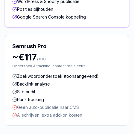
WordPress & Shopify publicatie
Posities bijhouden
Google Search Console koppeling
Semrush Pro
~€117
/mo
Onderzoek & tracking, content tools extra
Zoekwoordonderzoek (toonaangevend)
Backlink analyse
Site audit
Rank tracking
Geen auto-publicatie naar CMS
AI schrijven: extra add-on kosten