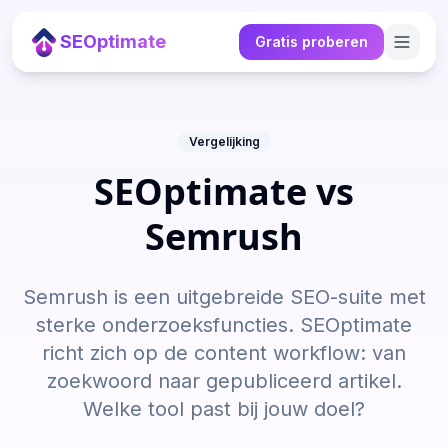
Spring naar hoofdinhoud
SEOptimate
Gratis proberen
Vergelijking
SEOptimate vs
Semrush
Semrush is een uitgebreide SEO-suite met
sterke onderzoeksfuncties. SEOptimate
richt zich op de content workflow: van
zoekwoord naar gepubliceerd artikel.
Welke tool past bij jouw doel?