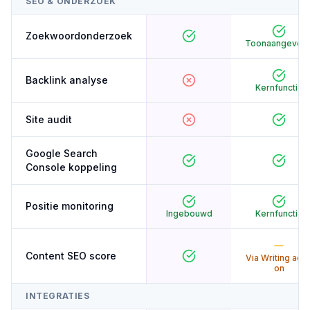
SEO & ONDERZOEK
Zoekwoordonderzoek
Toonaangeven
Backlink analyse
Kernfunctie
Site audit
Google Search
Console koppeling
Positie monitoring
Ingebouwd
Kernfunctie
Content SEO score
Via Writing add
on
INTEGRATIES