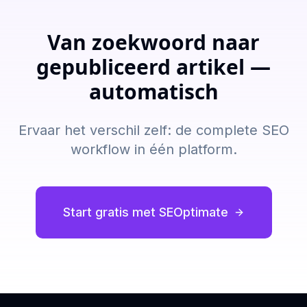
Van zoekwoord naar
gepubliceerd artikel —
automatisch
Ervaar het verschil zelf: de complete SEO
workflow in één platform.
Start gratis met SEOptimate