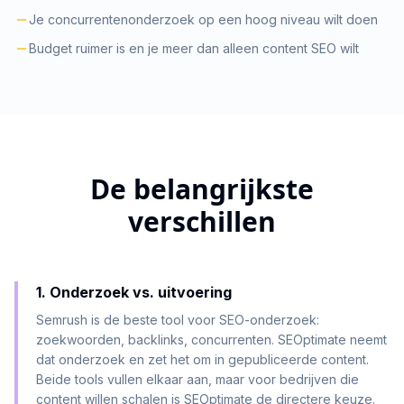
Je concurrentenonderzoek op een hoog niveau wilt doen
Budget ruimer is en je meer dan alleen content SEO wilt
De belangrijkste
verschillen
1. Onderzoek vs. uitvoering
Semrush is de beste tool voor SEO-onderzoek:
zoekwoorden, backlinks, concurrenten. SEOptimate neemt
dat onderzoek en zet het om in gepubliceerde content.
Beide tools vullen elkaar aan, maar voor bedrijven die
content willen schalen is SEOptimate de directere keuze.