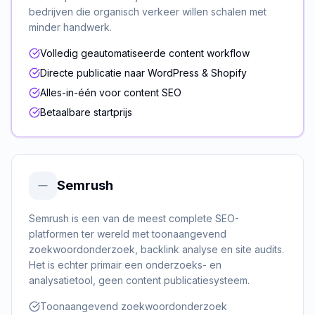
bedrijven die organisch verkeer willen schalen met
minder handwerk.
Volledig geautomatiseerde content workflow
Directe publicatie naar WordPress & Shopify
Alles-in-één voor content SEO
Betaalbare startprijs
Semrush
Semrush is een van de meest complete SEO-
platformen ter wereld met toonaangevend
zoekwoordonderzoek, backlink analyse en site audits.
Het is echter primair een onderzoeks- en
analysatietool, geen content publicatiesysteem.
Toonaangevend zoekwoordonderzoek