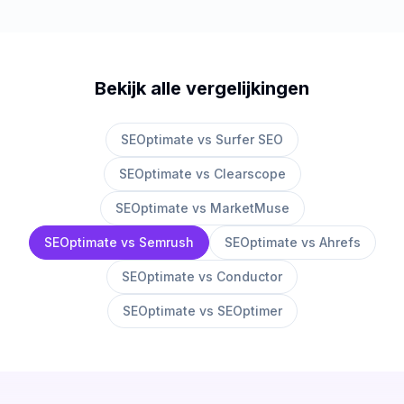
Bekijk alle vergelijkingen
SEOptimate
vs Surfer SEO
SEOptimate
vs Clearscope
SEOptimate
vs MarketMuse
SEOptimate
vs Semrush
SEOptimate
vs Ahrefs
SEOptimate
vs Conductor
SEOptimate
vs SEOptimer