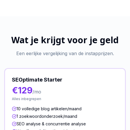
Wat je krijgt voor je geld
Een eerlijke vergelijking van de instapprijzen.
SEOptimate Starter
€129
/mo
Alles inbegrepen
10 volledige blog artikelen/maand
1 zoekwoordonderzoek/maand
SEO analyse & concurrentie analyse